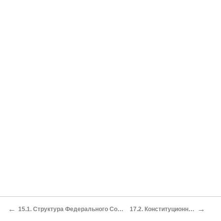
←
→
15.1. Структура Федерального Собрания, состав и порядок формирования его палат
17.2. Конституционно-правовой статус прокуратуры