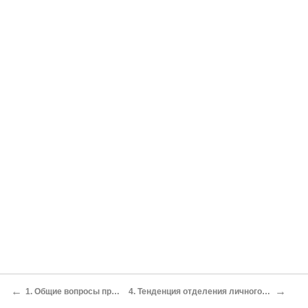
←
→
1. Общие вопросы применения коллизионного метода правового регулирования
4. Тенденция отделения личного закона юридического лица от его государственной принадлежности (национальности)