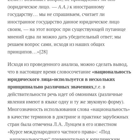
(юридическое лицо. —
A.A.)
к иностранному
государству… мы не спрашиваем, считает ли
иностранное государство данное юридическое лицо
своим, — на этот вопрос при существующей путанице
мнений едва ли можно дать убедительный ответ; мы
решаем вопрос сами, исходя из наших общих
принципов…»[28]
Исходя из проведенного анализа, можно сделать вывод,
«национальность
что в настоящее время словосочетание
юридического лица»
используется в нескольких
принципиально различных значениях,
т.е. в
действительности речь идет об омонимах (различные
явления имеют в языке одну и ту же звуковую форму).
Многозначность использования слова «национальность»
в качестве терминов в доктрине и практике зарубежных
стран была отмечена Л.А. Лунцем в его известном
«Курсе международного частного права»: «Под
„национальностью“ применительно к юридическим