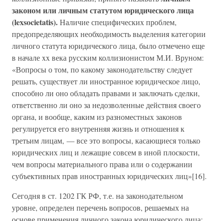
законом или личным статутом юридического лица
(
lex
societatis
).
Наличие специфических проблем,
предопределяющих необходимость выделения категории
личного статута юридического лица, было отмечено еще
в начале xx века русским коллизионистом М.И. Вруном:
«Вопросы о том, по какому законодательству следует
решать, существует ли иностранное юридическое лицо,
способно ли оно обладать правами и заключать сделки,
ответственно ли оно за недозволенные действия своего
органа, и вообще, каким из разноместных законов
регулируется его внутренняя жизнь и отношения к
третьим лицам, — все это вопросы, касающиеся только
юридических лиц и лежащие совсем в иной плоскости,
чем вопросы материального права или о содержании
субъективных прав иностранных юридических лиц»[16].
Сегодня в ст. 1202 ГК РФ, т.е. на законодательном
уровне, определен перечень вопросов, решаемых на
основе применения личного закона юридического лица: