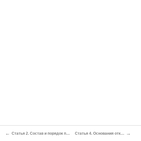
←
→
Статья 2. Состав и порядок подготовки документов для перевода земель или земельных участков в составе таких земель из одной категории в другую
Статья 4. Основания отказа в переводе земель или земельных участков в составе таких земель из одной категории в другую