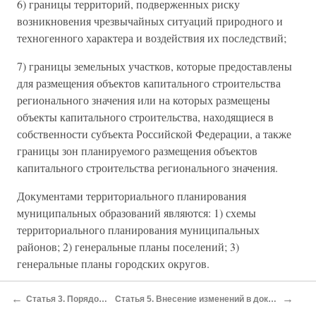
6) границы территорий, подверженных риску
возникновения чрезвычайных ситуаций природного и
техногенного характера и воздействия их последствий;
7) границы земельных участков, которые предоставлены
для размещения объектов капитального строительства
регионального значения или на которых размещены
объекты капитального строительства, находящиеся в
собственности субъекта Российской Федерации, а также
границы зон планируемого размещения объектов
капитального строительства регионального значения.
Документами территориального планирования
муниципальных образований являются: 1) схемы
территориального планирования муниципальных
районов; 2) генеральные планы поселений; 3)
генеральные планы городских округов.
Схема территориального планирования муниципального
←
→
Статья 3. Порядок рассмотрения ходатайств о переводе земель или земельных участков в составе таких земель из одной категории в другую
Статья 5. Внесение изменений в документы государственного земельного кадастра и в записи Единого государственного реестра прав на недвижимое имущество и сделок с ним в связи с переводом земель или земельных участков в составе таких земель из одной категории в другую
района включает в себя карты (схемы) планируемого