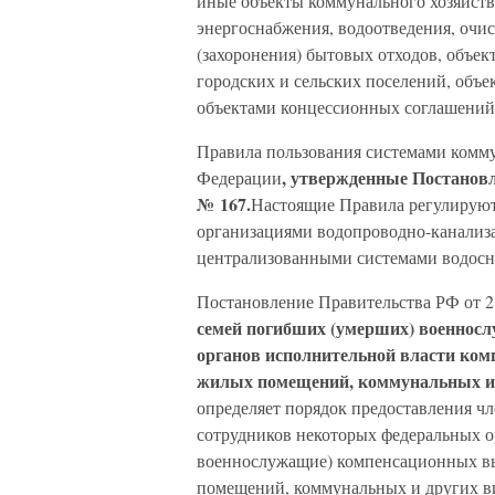
иные объекты коммунального хозяйства,
энергоснабжения, водоотведения, очис
(захоронения) бытовых отходов, объек
городских и сельских поселений, объе
объектами концессионных соглашений
Правила пользования системами комму
, утвержденные Постановл
Федерации
№ 167.
Настоящие Правила регулируют
организациями водопроводно-канализа
централизованными системами водосна
Постановление Правительства РФ от 2 
семей погибших (умерших) военнос
органов исполнительной власти ком
жилых помещений, коммунальных и 
определяет порядок предоставления ч
сотрудников некоторых федеральных о
военнослужащие) компенсационных вып
помещений, коммунальных и других ви