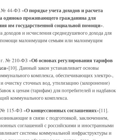
О порядке учета доходов и расчета
. № 44-ФЗ «
ода одиноко проживающего гражданина для
ния им государственной социальной помощи
».
а доходов и исчисления среднедушевого дохода для
ой помощи малоимущим семьям или малоимущим
Об основах регулирования тарифов
 г. № 210-ФЗ «
кса
»[10]. Данный закон устанавливает основы
оммунального комплекса, обеспечивающих электро-,
 и очистку сточных вод, утилизацию (захоронение)
бавок к ценам (тарифам) для потребителей и надбавок
заций коммунального комплекса.
О концессионных соглашениях
. № 115-ФЗ «
»[11].
возникающие в связи с подготовкой, заключением,
ионных соглашений с российскими и иностранными
анавливает системы коммунальной инфраструктуры и