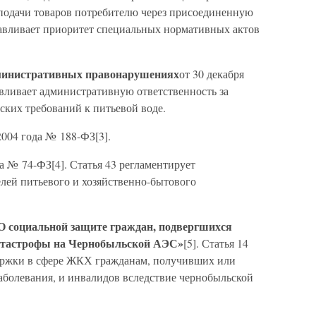
 подачи товаров потребителю через присоединенную
анавливает приоритет специальных нормативных актов
дминистративных правонарушениях
от 30 декабря
навливает административную ответственность за
ких требований к питьевой воде.
2004 года № 188-ФЗ[3].
а № 74-ФЗ[4]. Статья 43 регламентирует
елей питьевого и хозяйственно-бытового
О социальной защите граждан, подвергшихся
катастрофы на Чернобыльской АЭС»
[5]. Статья 14
ержки в сфере ЖКХ гражданам, получивших или
аболевания, и инвалидов вследствие чернобыльской