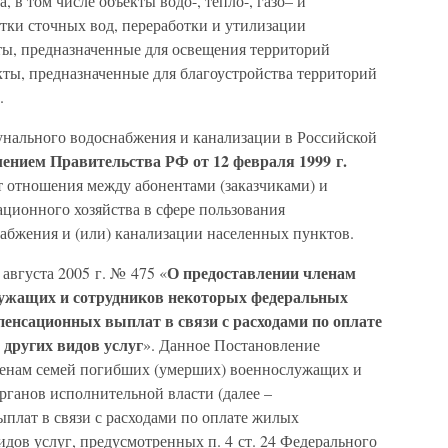
 в том числе объекты водо-, тепло-, газо– и
тки сточных вод, переработки и утилизации
ты, предназначенные для освещения территорий
кты, предназначенные для благоустройства территорий
.
нального водоснабжения и канализации в Российской
ением Правительства РФ от 12 февраля 1999 г.
 отношения между абонентами (заказчиками) и
ционного хозяйства в сфере пользования
бжения и (или) канализации населенных пунктов.
О предоставлении членам
августа 2005 г. № 475 «
лужащих и сотрудников некоторых федеральных
пенсационных выплат в связи с расходами по оплате
других видов услуг
». Данное Постановление
ленам семей погибших (умерших) военнослужащих и
рганов исполнительной власти (далее –
лат в связи с расходами по оплате жилых
дов услуг, предусмотренных п. 4 ст. 24 Федерального