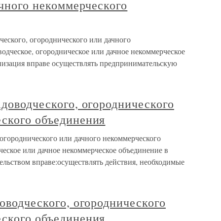
ачного некоммерческого
ческого, огороднического или дачного
одческое, огородническое или дачное некоммерческое
низация вправе осуществлять предпринимательскую
адоводческого, огороднического
еского объединения
 огороднического или дачного некоммерческого
ческое или дачное некоммерческое объединение в
ельством вправе:осуществлять действия, необходимые
доводческого, огороднического
еского объединения