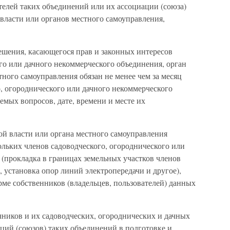
телей таких объединений или их ассоциации (союза)
 власти или органов местного самоуправления,
ешения, касающегося прав и законных интересов
го или дачного некоммерческого объединения, орган
тного самоуправления обязан не менее чем за месяц
о, огороднического или дачного некоммерческого
мых вопросов, дате, времени и месте их
ой власти или органа местного самоуправления
ольких членов садоводческого, огороднического или
(прокладка в границах земельных участков членов
 установка опор линий электропередачи и другое),
ме собственников (владельцев, пользователей) данных
ачников и их садоводческих, огороднических и дачных
ций (союзов) таких объединений в подготовке и