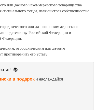
кого или дачного некоммерческого товарищества
ия специального фонда, являющегося собственностью
огороднического или дачного некоммерческого
законодательству Российской Федерации и
й Федерации.
одческим, огородническим или дачным
т противоречить его уставу.
книг! 📚
писки в подарок
и наслаждайся