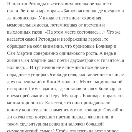
Напротив Ротонды высится внушительное здание из
стали, бетона и мрамора – «Банко насиональ де кредито и
ла провисора». У входа в него висит скромная
мемориальная доска, потемневшая от времени и
выхлопных газов: «На этом месте состоялась…» Что же
касается самой Ротонды и изображения героев, то
обращает на себя внимание, что бронзовые Боливар и
Сан-Мартин совершенно одинакового роста. А ведь в
жизни Сан-Мартин был почти двухметровым гигантом, а
Боливар… И тут нельзя не вспомнить походные и
парадные мундиры Освободителя, выставленные в числе
других реликвий в Каса Наталь и в Музее национальной
истории в Лиме, здании, где останавливался Боливар во
время пребывания в Перу. Мундиры Боливара поражают
миниатюрностью. Кажется, что они принадлежали
юному корнету, а не знаменитому полководцу. Случайно
ли скульптор погрешил против правды жизни или в
таком скульптурном решении заложен большой
символический смысл? Чтобы ответить на этот вопрос,