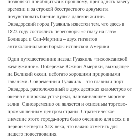
позволяют приобщиться к прошлому, приподнять завесу
времени и за строкой бесстрастного документа
почувствовать биение пульса далекой жизни.
Эквадорский город Гуаякиль известен тем, что здесь в
1822 году состоялись переговоры «с глазу на глаз»
Боливара и Сан-Мартина – двух гигантов
антиколониальной борьбы испанской Америки.
Один путешественник назвал Гуаякиль «тихоокеанской
жемчужиной». Побережье Южной Америки, выходящее
на Великий океан, небогато хорошими природными
гаванями. Современный Гуаякиль – это главный порт
Эквадора, расположенный в двух десятках километров от
океана в широком устье реки, напоминающем морской
залив. Одновременно он является и основным торгово-
промышленным центром страны. Стратегическое
значение этого города-порта было очевидно для всех и в
первой четверти XIX века, что важно отметить для
нашего повествования.