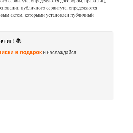
ого сервитута, определяются договором, права лиц,
сновании публичного сервитута, определяются
вым актом, которыми установлен публичный
книг! 📚
писки в подарок
и наслаждайся